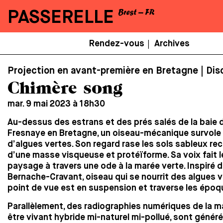
PASSERELLE
Menu
Rendez-vous
Archives
|
Secondaire
Projection en avant-première en Bretagne | Dis
Chimère song
mar. 9 mai 2023 à 18h30
Au-dessus des estrans et des prés salés de la baie d
Fresnaye en Bretagne, un oiseau-mécanique survole
d’algues vertes. Son regard rase les sols sableux re
d’une masse visqueuse et protéïforme. Sa voix fait le
paysage à travers une ode à la marée verte. Inspiré d
Bernache-Cravant, oiseau qui se nourrit des algues ve
point de vue est en suspension et traverse les épo
Parallèlement, des radiographies numériques de la m
être vivant hybride mi-naturel mi-pollué, sont généré