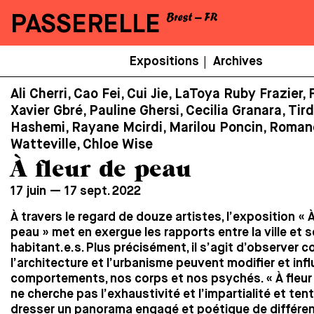
PASSERELLE
Menu
Expositions
Archives
|
Secondaire
Ali Cherri, Cao Fei, Cui Jie, LaToya Ruby Frazier,
Xavier Gbré, Pauline Ghersi, Cecilia Granara, Tir
Hashemi, Rayane Mcirdi, Marilou Poncin, Roman
Watteville, Chloe Wise
À fleur de peau
17 juin — 17 sept. 2022
À travers le regard de douze artistes, l’exposition « À
peau » met en exergue les rapports entre la ville et 
habitant.e.s. Plus précisément, il s’agit d’observer
l’architecture et l’urbanisme peuvent modifier et inf
comportements, nos corps et nos psychés. « À fleur
ne cherche pas l’exhaustivité et l’impartialité et ten
dresser un panorama engagé et poétique de différe